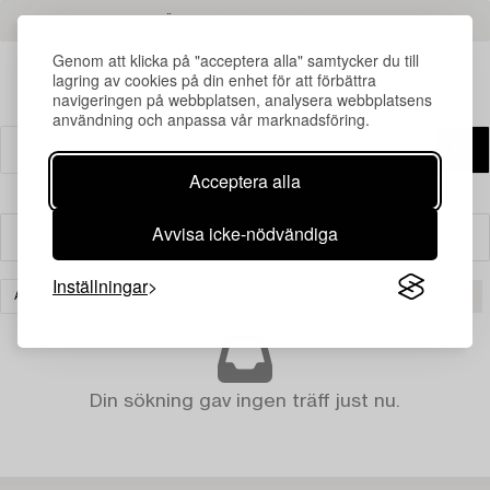
LÄS MER OM RESULTATEN
Genom att klicka på "acceptera alla" samtycker du till
lagring av cookies på din enhet för att förbättra
navigeringen på webbplatsen, analysera webbplatsens
användning och anpassa vår marknadsföring.
Acceptera alla
Avvisa icke-nödvändiga
Filter
Inställningar
ASIATISK KERAMIK & KONSTHANTVERK
GLAS
RENSA ALLA
Din sökning gav ingen träff just nu.