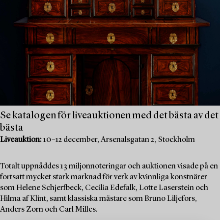
Se katalogen för liveauktionen med det bästa av det
bästa
Liveauktion:
10–12 december, Arsenalsgatan 2, Stockholm
Totalt uppnåddes 13 miljonnoteringar och auktionen visade på en
fortsatt mycket stark marknad för verk av kvinnliga konstnärer
som Helene Schjerfbeck, Cecilia Edefalk, Lotte Laserstein och
Hilma af Klint, samt klassiska mästare som Bruno Liljefors,
Anders Zorn och Carl Milles.