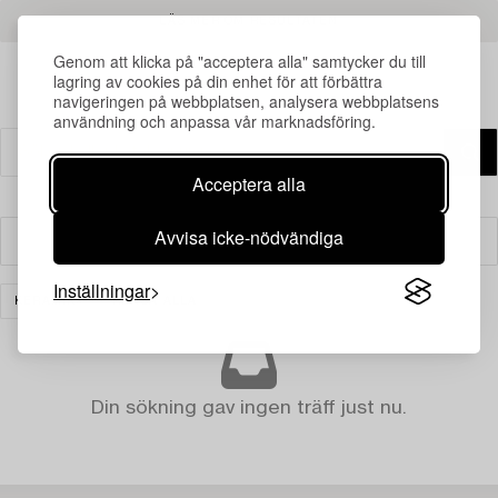
LÄS MER OM RESULTATEN
Genom att klicka på "acceptera alla" samtycker du till
lagring av cookies på din enhet för att förbättra
navigeringen på webbplatsen, analysera webbplatsens
användning och anpassa vår marknadsföring.
Acceptera alla
Avvisa icke-nödvändiga
Filter
Inställningar
KERAMIK
RENSA ALLA
Din sökning gav ingen träff just nu.