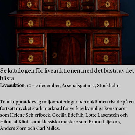
Se katalogen för liveauktionen med det bästa av det
bästa
Liveauktion:
10–12 december, Arsenalsgatan 2, Stockholm
Totalt uppnåddes 13 miljonnoteringar och auktionen visade på en
fortsatt mycket stark marknad för verk av kvinnliga konstnärer
som Helene Schjerfbeck, Cecilia Edefalk, Lotte Laserstein och
Hilma af Klint, samt klassiska mästare som Bruno Liljefors,
Anders Zorn och Carl Milles.