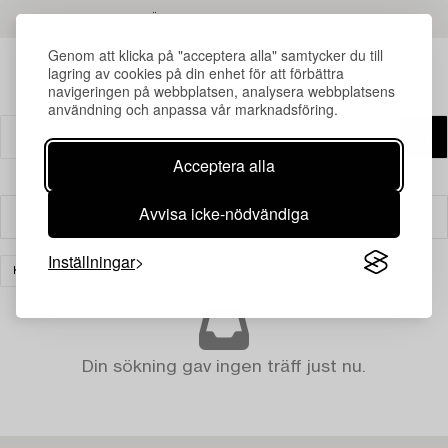
LÄS MER OM RESULTATEN
Genom att klicka på "acceptera alla" samtycker du till
lagring av cookies på din enhet för att förbättra
navigeringen på webbplatsen, analysera webbplatsens
användning och anpassa vår marknadsföring.
Acceptera alla
Avvisa icke-nödvändiga
Filter
Inställningar
KERAMIK
RENSA ALLA
Din sökning gav ingen träff just nu.