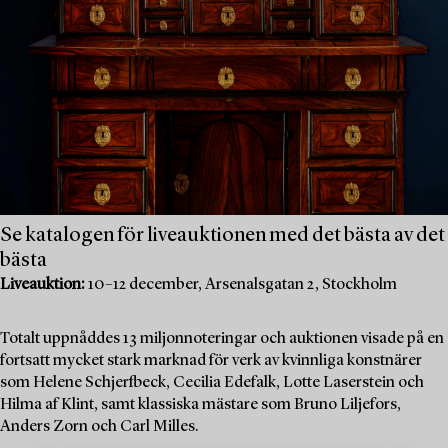
Se katalogen för liveauktionen med det bästa av det
bästa
Liveauktion:
10–12 december, Arsenalsgatan 2, Stockholm
Totalt uppnåddes 13 miljonnoteringar och auktionen visade på en
fortsatt mycket stark marknad för verk av kvinnliga konstnärer
som Helene Schjerfbeck, Cecilia Edefalk, Lotte Laserstein och
Hilma af Klint, samt klassiska mästare som Bruno Liljefors,
Anders Zorn och Carl Milles.