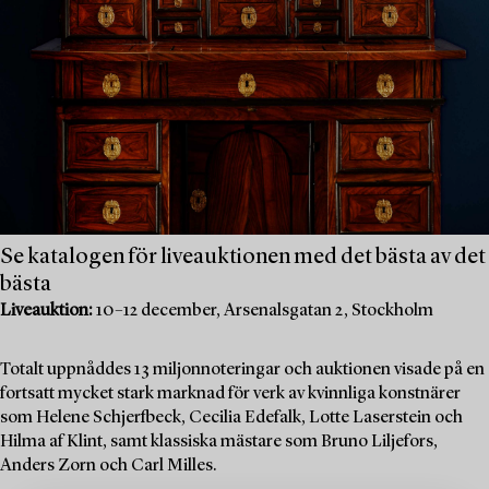
Se katalogen för liveauktionen med det bästa av det
bästa
Liveauktion:
10–12 december, Arsenalsgatan 2, Stockholm
Totalt uppnåddes 13 miljonnoteringar och auktionen visade på en
fortsatt mycket stark marknad för verk av kvinnliga konstnärer
som Helene Schjerfbeck, Cecilia Edefalk, Lotte Laserstein och
Hilma af Klint, samt klassiska mästare som Bruno Liljefors,
Anders Zorn och Carl Milles.