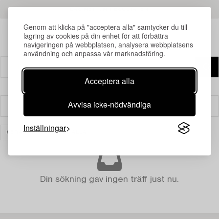
LÄS MER OM RESULTATEN
Genom att klicka på "acceptera alla" samtycker du till
lagring av cookies på din enhet för att förbättra
navigeringen på webbplatsen, analysera webbplatsens
användning och anpassa vår marknadsföring.
Acceptera alla
Avvisa icke-nödvändiga
Filter
Inställningar
KERAMIK
RENSA ALLA
Din sökning gav ingen träff just nu.