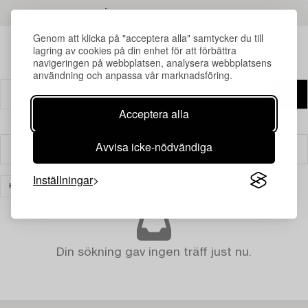
LÄS MER OM RESULTATEN
Genom att klicka på "acceptera alla" samtycker du till
lagring av cookies på din enhet för att förbättra
navigeringen på webbplatsen, analysera webbplatsens
användning och anpassa vår marknadsföring.
Acceptera alla
Avvisa icke-nödvändiga
Filter
Inställningar
KERAMIK
RENSA ALLA
Din sökning gav ingen träff just nu.