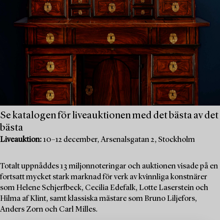
Se katalogen för liveauktionen med det bästa av det
bästa
Liveauktion:
10–12 december, Arsenalsgatan 2, Stockholm
Totalt uppnåddes 13 miljonnoteringar och auktionen visade på en
fortsatt mycket stark marknad för verk av kvinnliga konstnärer
som Helene Schjerfbeck, Cecilia Edefalk, Lotte Laserstein och
Hilma af Klint, samt klassiska mästare som Bruno Liljefors,
Anders Zorn och Carl Milles.