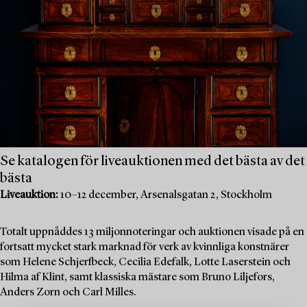
Se katalogen för liveauktionen med det bästa av det
bästa
Liveauktion:
10–12 december, Arsenalsgatan 2, Stockholm
Totalt uppnåddes 13 miljonnoteringar och auktionen visade på en
fortsatt mycket stark marknad för verk av kvinnliga konstnärer
som Helene Schjerfbeck, Cecilia Edefalk, Lotte Laserstein och
Hilma af Klint, samt klassiska mästare som Bruno Liljefors,
Anders Zorn och Carl Milles.