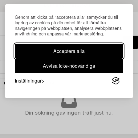
LÄS MER OM RESULTATEN
Genom att klicka på "acceptera alla" samtycker du till
lagring av cookies på din enhet för att förbättra
navigeringen på webbplatsen, analysera webbplatsens
användning och anpassa vår marknadsföring.
Acceptera alla
Avvisa icke-nödvändiga
Filter
Inställningar
KERAMIK
RENSA ALLA
Din sökning gav ingen träff just nu.