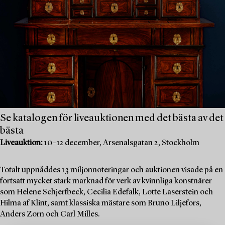
Se katalogen för liveauktionen med det bästa av det
bästa
Liveauktion:
10–12 december, Arsenalsgatan 2, Stockholm
Totalt uppnåddes 13 miljonnoteringar och auktionen visade på en
fortsatt mycket stark marknad för verk av kvinnliga konstnärer
som Helene Schjerfbeck, Cecilia Edefalk, Lotte Laserstein och
Hilma af Klint, samt klassiska mästare som Bruno Liljefors,
Anders Zorn och Carl Milles.