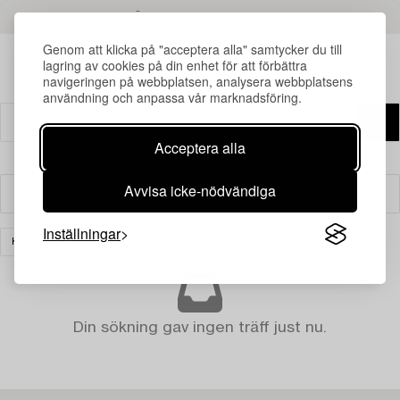
LÄS MER OM RESULTATEN
Genom att klicka på "acceptera alla" samtycker du till
lagring av cookies på din enhet för att förbättra
navigeringen på webbplatsen, analysera webbplatsens
användning och anpassa vår marknadsföring.
Acceptera alla
Avvisa icke-nödvändiga
Filter
Inställningar
KERAMIK
RENSA ALLA
Din sökning gav ingen träff just nu.