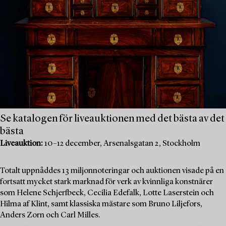
Se katalogen för liveauktionen med det bästa av det
bästa
Liveauktion:
10–12 december, Arsenalsgatan 2, Stockholm
Totalt uppnåddes 13 miljonnoteringar och auktionen visade på en
fortsatt mycket stark marknad för verk av kvinnliga konstnärer
som Helene Schjerfbeck, Cecilia Edefalk, Lotte Laserstein och
Hilma af Klint, samt klassiska mästare som Bruno Liljefors,
Anders Zorn och Carl Milles.