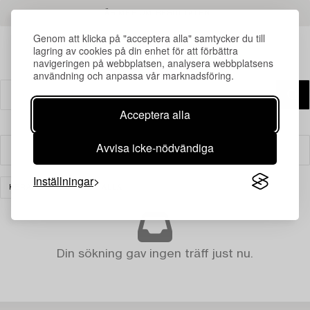
LÄS MER OM RESULTATEN
Genom att klicka på "acceptera alla" samtycker du till
lagring av cookies på din enhet för att förbättra
navigeringen på webbplatsen, analysera webbplatsens
användning och anpassa vår marknadsföring.
Acceptera alla
Avvisa icke-nödvändiga
Filter
Inställningar
KERAMIK
RENSA ALLA
Din sökning gav ingen träff just nu.