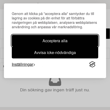
LÄS MER OM RESULTATEN
Genom att klicka på "acceptera alla" samtycker du till
lagring av cookies på din enhet för att förbättra
navigeringen på webbplatsen, analysera webbplatsens
användning och anpassa vår marknadsföring.
Acceptera alla
Avvisa icke-nödvändiga
Filter
Inställningar
KERAMIK
RENSA ALLA
Din sökning gav ingen träff just nu.