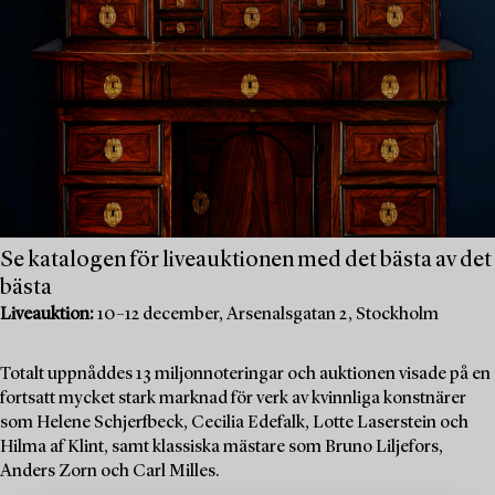
Se katalogen för liveauktionen med det bästa av det
bästa
Liveauktion:
10–12 december, Arsenalsgatan 2, Stockholm
Totalt uppnåddes 13 miljonnoteringar och auktionen visade på en
fortsatt mycket stark marknad för verk av kvinnliga konstnärer
som Helene Schjerfbeck, Cecilia Edefalk, Lotte Laserstein och
Hilma af Klint, samt klassiska mästare som Bruno Liljefors,
Anders Zorn och Carl Milles.