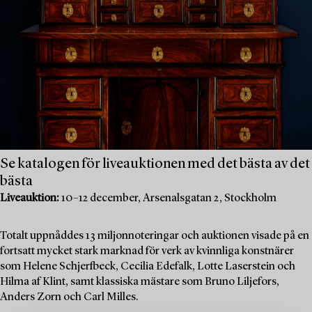
Se katalogen för liveauktionen med det bästa av det
bästa
Liveauktion:
10–12 december, Arsenalsgatan 2, Stockholm
Totalt uppnåddes 13 miljonnoteringar och auktionen visade på en
fortsatt mycket stark marknad för verk av kvinnliga konstnärer
som Helene Schjerfbeck, Cecilia Edefalk, Lotte Laserstein och
Hilma af Klint, samt klassiska mästare som Bruno Liljefors,
Anders Zorn och Carl Milles.