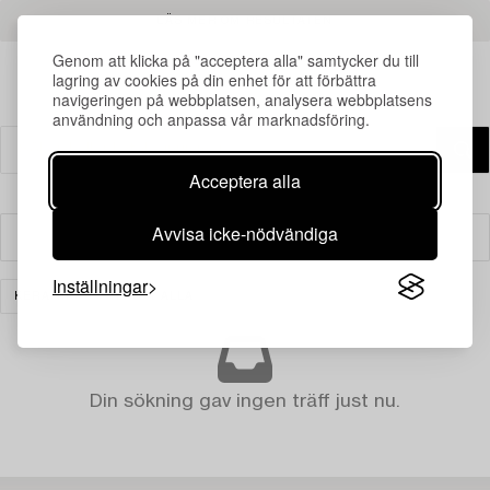
LÄS MER OM RESULTATEN
Genom att klicka på "acceptera alla" samtycker du till
lagring av cookies på din enhet för att förbättra
navigeringen på webbplatsen, analysera webbplatsens
användning och anpassa vår marknadsföring.
Acceptera alla
Avvisa icke-nödvändiga
Filter
Inställningar
KERAMIK
RENSA ALLA
Din sökning gav ingen träff just nu.