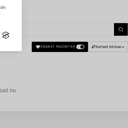
 din
s
Kortast tid kvar
ENDAST FAVORITER
just nu.