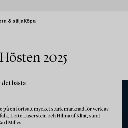
ra & sälja
Köpa
 Hösten 2025
 det bästa
m
e på en fortsatt mycket stark marknad för verk av
alk, Lotte Laserstein och Hilma af Klint, samt
arl Milles.