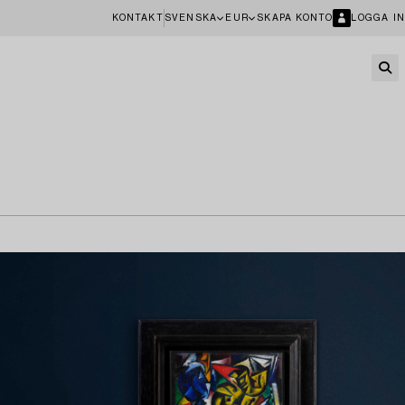
KONTAKT
SVENSKA
EUR
SKAPA KONTO
LOGGA IN