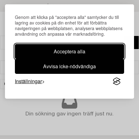
LÄS MER OM RESULTATEN
Genom att klicka på "acceptera alla" samtycker du till
lagring av cookies på din enhet för att förbättra
navigeringen på webbplatsen, analysera webbplatsens
användning och anpassa vår marknadsföring.
Acceptera alla
Avvisa icke-nödvändiga
Filter
Inställningar
KERAMIK
RENSA ALLA
Din sökning gav ingen träff just nu.