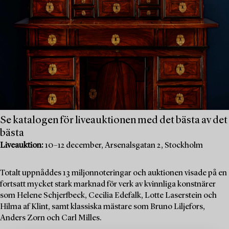
Se katalogen för liveauktionen med det bästa av det
bästa
Liveauktion:
10–12 december, Arsenalsgatan 2, Stockholm
Totalt uppnåddes 13 miljonnoteringar och auktionen visade på en
fortsatt mycket stark marknad för verk av kvinnliga konstnärer
som Helene Schjerfbeck, Cecilia Edefalk, Lotte Laserstein och
Hilma af Klint, samt klassiska mästare som Bruno Liljefors,
Anders Zorn och Carl Milles.