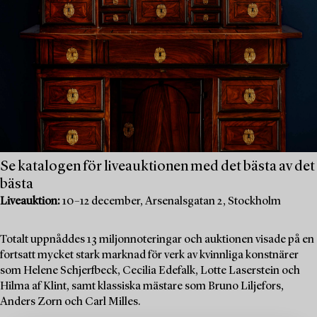
Se katalogen för liveauktionen med det bästa av det
bästa
Liveauktion:
10–12 december, Arsenalsgatan 2, Stockholm
Totalt uppnåddes 13 miljonnoteringar och auktionen visade på en
fortsatt mycket stark marknad för verk av kvinnliga konstnärer
som Helene Schjerfbeck, Cecilia Edefalk, Lotte Laserstein och
Hilma af Klint, samt klassiska mästare som Bruno Liljefors,
Anders Zorn och Carl Milles.