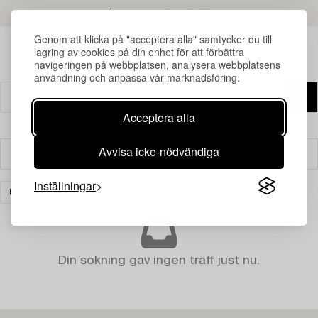
LÄS MER OM RESULTATEN
Genom att klicka på "acceptera alla" samtycker du till
lagring av cookies på din enhet för att förbättra
navigeringen på webbplatsen, analysera webbplatsens
användning och anpassa vår marknadsföring.
Acceptera alla
Avvisa icke-nödvändiga
Filter
Inställningar
KONST
RENSA ALLA
Din sökning gav ingen träff just nu.