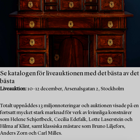
Se katalogen för liveauktionen med det bästa av det
bästa
Liveauktion:
10–12 december, Arsenalsgatan 2, Stockholm
Totalt uppnåddes 13 miljonnoteringar och auktionen visade på en
fortsatt mycket stark marknad för verk av kvinnliga konstnärer
som Helene Schjerfbeck, Cecilia Edefalk, Lotte Laserstein och
Hilma af Klint, samt klassiska mästare som Bruno Liljefors,
Anders Zorn och Carl Milles.