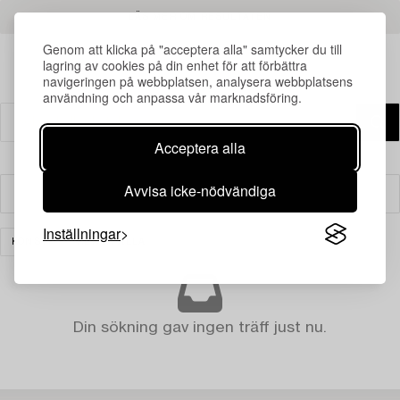
LÄS MER OM RESULTATEN
Genom att klicka på "acceptera alla" samtycker du till
lagring av cookies på din enhet för att förbättra
navigeringen på webbplatsen, analysera webbplatsens
användning och anpassa vår marknadsföring.
Acceptera alla
Avvisa icke-nödvändiga
Filter
Inställningar
KONST
RENSA ALLA
Din sökning gav ingen träff just nu.