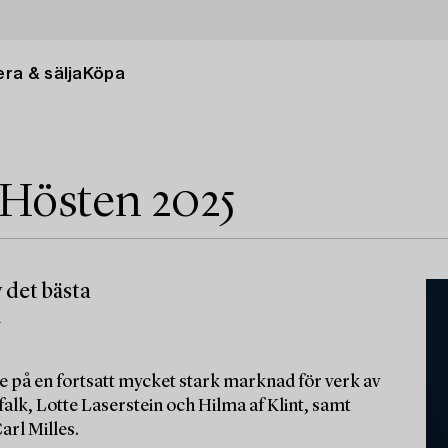
ra & sälja
Köpa
 Hösten 2025
 det bästa
m
e på en fortsatt mycket stark marknad för verk av
alk, Lotte Laserstein och Hilma af Klint, samt
arl Milles.