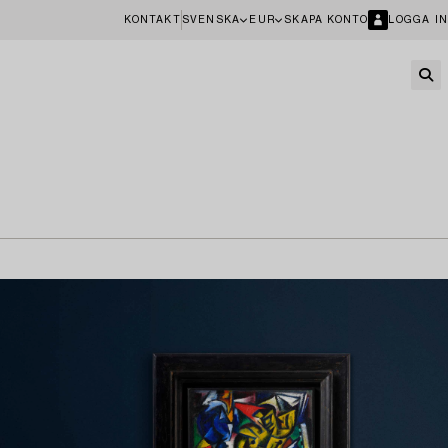
KONTAKT
SVENSKA
EUR
SKAPA KONTO
LOGGA IN