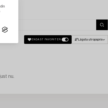
 din
s
Lägsta utropspris
ENDAST FAVORITER
just nu.