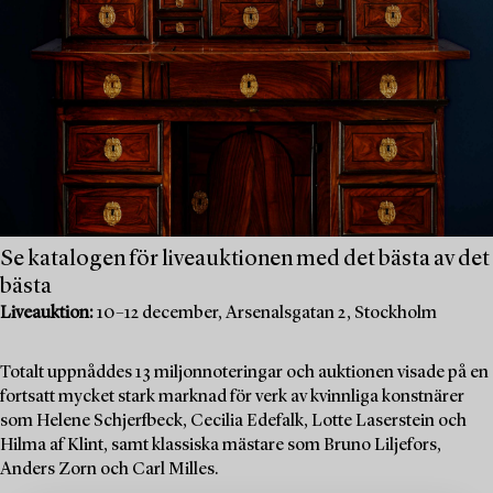
Se katalogen för liveauktionen med det bästa av det
bästa
Liveauktion:
10–12 december, Arsenalsgatan 2, Stockholm
Totalt uppnåddes 13 miljonnoteringar och auktionen visade på en
fortsatt mycket stark marknad för verk av kvinnliga konstnärer
som Helene Schjerfbeck, Cecilia Edefalk, Lotte Laserstein och
Hilma af Klint, samt klassiska mästare som Bruno Liljefors,
Anders Zorn och Carl Milles.