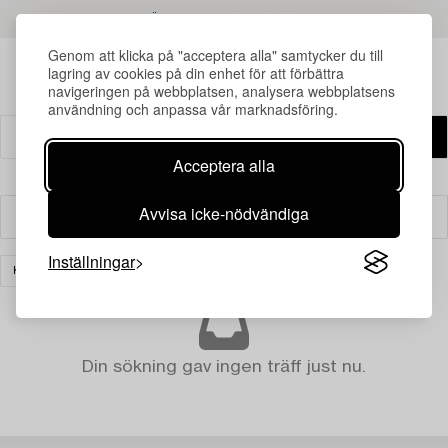
LÄS MER OM RESULTATEN
Genom att klicka på "acceptera alla" samtycker du till
lagring av cookies på din enhet för att förbättra
navigeringen på webbplatsen, analysera webbplatsens
användning och anpassa vår marknadsföring.
Acceptera alla
Avvisa icke-nödvändiga
Filter
Inställningar
KONST
RENSA ALLA
Din sökning gav ingen träff just nu.