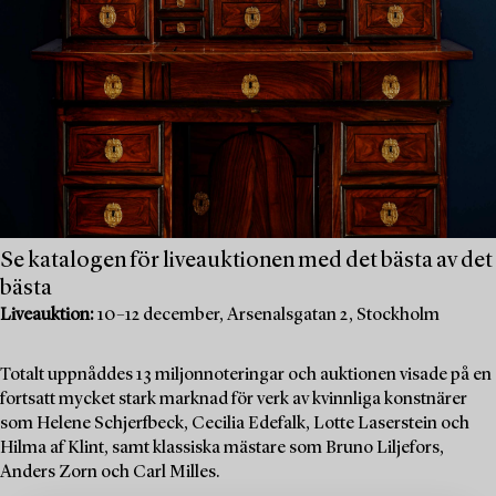
Se katalogen för liveauktionen med det bästa av det
bästa
Liveauktion:
10–12 december, Arsenalsgatan 2, Stockholm
Totalt uppnåddes 13 miljonnoteringar och auktionen visade på en
fortsatt mycket stark marknad för verk av kvinnliga konstnärer
som Helene Schjerfbeck, Cecilia Edefalk, Lotte Laserstein och
Hilma af Klint, samt klassiska mästare som Bruno Liljefors,
Anders Zorn och Carl Milles.