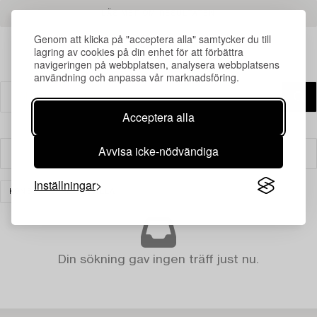
LÄS MER OM RESULTATEN
Genom att klicka på "acceptera alla" samtycker du till
lagring av cookies på din enhet för att förbättra
navigeringen på webbplatsen, analysera webbplatsens
användning och anpassa vår marknadsföring.
Acceptera alla
Avvisa icke-nödvändiga
Filter
Inställningar
KONST
RENSA ALLA
Din sökning gav ingen träff just nu.