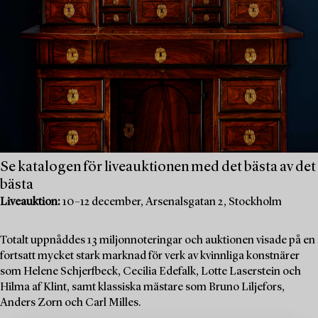
Se katalogen för liveauktionen med det bästa av det
bästa
Liveauktion:
10–12 december, Arsenalsgatan 2, Stockholm
Totalt uppnåddes 13 miljonnoteringar och auktionen visade på en
fortsatt mycket stark marknad för verk av kvinnliga konstnärer
som Helene Schjerfbeck, Cecilia Edefalk, Lotte Laserstein och
Hilma af Klint, samt klassiska mästare som Bruno Liljefors,
Anders Zorn och Carl Milles.