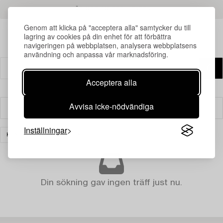
LÄS MER OM RESULTATEN
Genom att klicka på "acceptera alla" samtycker du till
lagring av cookies på din enhet för att förbättra
navigeringen på webbplatsen, analysera webbplatsens
användning och anpassa vår marknadsföring.
Acceptera alla
Avvisa icke-nödvändiga
Filter
Inställningar
KONST
RENSA ALLA
Din sökning gav ingen träff just nu.