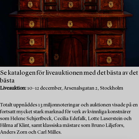
Se katalogen för liveauktionen med det bästa av det
bästa
Liveauktion:
10–12 december, Arsenalsgatan 2, Stockholm
Totalt uppnåddes 13 miljonnoteringar och auktionen visade på en
fortsatt mycket stark marknad för verk av kvinnliga konstnärer
som Helene Schjerfbeck, Cecilia Edefalk, Lotte Laserstein och
Hilma af Klint, samt klassiska mästare som Bruno Liljefors,
Anders Zorn och Carl Milles.