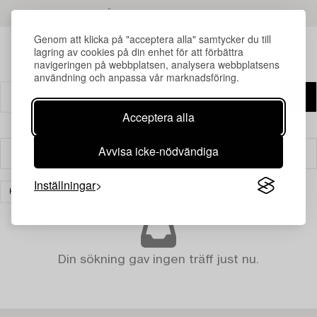
LÄS MER OM RESULTATEN
Genom att klicka på "acceptera alla" samtycker du till
lagring av cookies på din enhet för att förbättra
navigeringen på webbplatsen, analysera webbplatsens
användning och anpassa vår marknadsföring.
Acceptera alla
Avvisa icke-nödvändiga
Filter
Inställningar
KONST
RENSA ALLA
Din sökning gav ingen träff just nu.