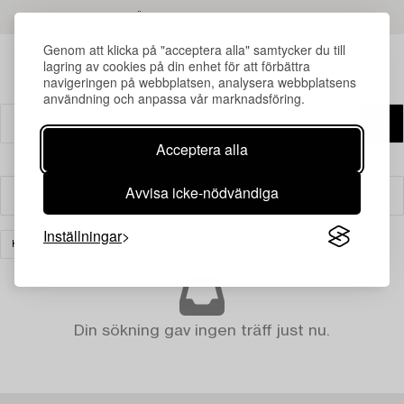
LÄS MER OM RESULTATEN
Genom att klicka på "acceptera alla" samtycker du till
lagring av cookies på din enhet för att förbättra
navigeringen på webbplatsen, analysera webbplatsens
användning och anpassa vår marknadsföring.
Acceptera alla
Avvisa icke-nödvändiga
Filter
Inställningar
KONST
RENSA ALLA
Din sökning gav ingen träff just nu.