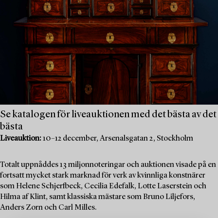
Se katalogen för liveauktionen med det bästa av det
bästa
Liveauktion:
10–12 december, Arsenalsgatan 2, Stockholm
Totalt uppnåddes 13 miljonnoteringar och auktionen visade på en
fortsatt mycket stark marknad för verk av kvinnliga konstnärer
som Helene Schjerfbeck, Cecilia Edefalk, Lotte Laserstein och
Hilma af Klint, samt klassiska mästare som Bruno Liljefors,
Anders Zorn och Carl Milles.