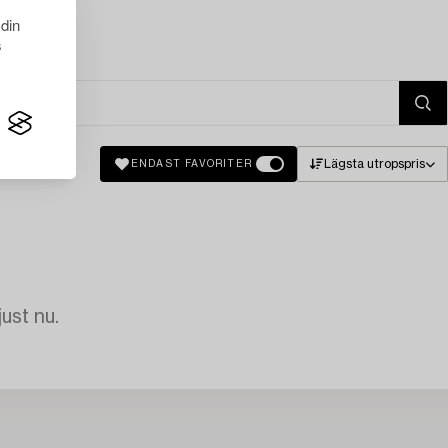
 din
s
Lägsta utropspris
ENDAST FAVORITER
just nu.