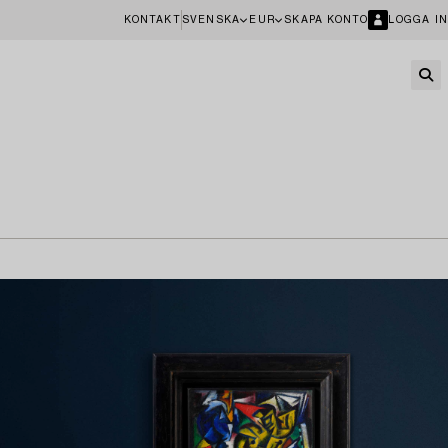
KONTAKT
SVENSKA
EUR
SKAPA KONTO
LOGGA IN