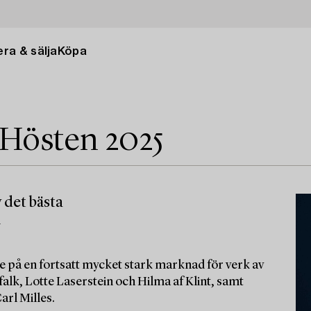
ra & sälja
Köpa
 Hösten 2025
 det bästa
m
e på en fortsatt mycket stark marknad för verk av
alk, Lotte Laserstein och Hilma af Klint, samt
arl Milles.