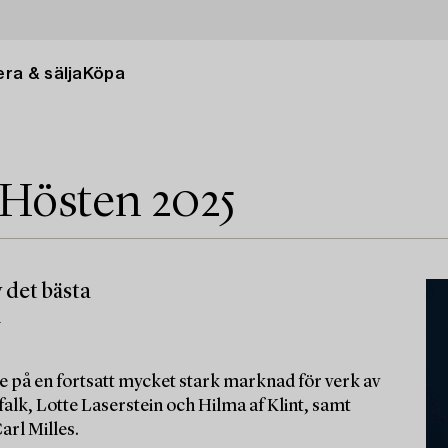
ra & sälja
Köpa
 Hösten 2025
 det bästa
m
e på en fortsatt mycket stark marknad för verk av
alk, Lotte Laserstein och Hilma af Klint, samt
arl Milles.