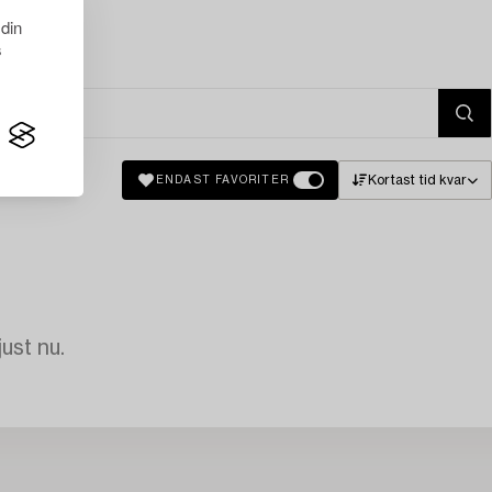
 din
s
Kortast tid kvar
ENDAST FAVORITER
just nu.