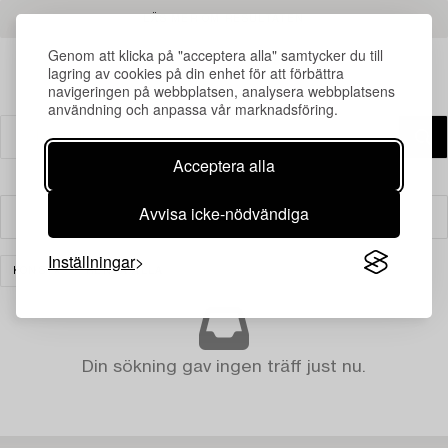
LÄS MER OM RESULTATEN
Genom att klicka på "acceptera alla" samtycker du till
lagring av cookies på din enhet för att förbättra
navigeringen på webbplatsen, analysera webbplatsens
användning och anpassa vår marknadsföring.
Acceptera alla
Avvisa icke-nödvändiga
Filter
Inställningar
KONST
RENSA ALLA
Din sökning gav ingen träff just nu.