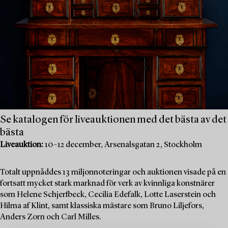
Se katalogen för liveauktionen med det bästa av det
bästa
Liveauktion:
10–12 december, Arsenalsgatan 2, Stockholm
Totalt uppnåddes 13 miljonnoteringar och auktionen visade på en
fortsatt mycket stark marknad för verk av kvinnliga konstnärer
som Helene Schjerfbeck, Cecilia Edefalk, Lotte Laserstein och
Hilma af Klint, samt klassiska mästare som Bruno Liljefors,
Anders Zorn och Carl Milles.