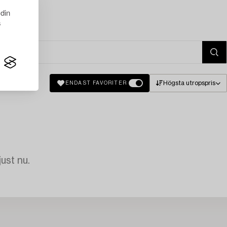
 din
s
Högsta utropspris
ENDAST FAVORITER
just nu.