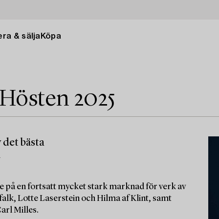
ra & sälja
Köpa
 Hösten 2025
 det bästa
m
e på en fortsatt mycket stark marknad för verk av
alk, Lotte Laserstein och Hilma af Klint, samt
arl Milles.