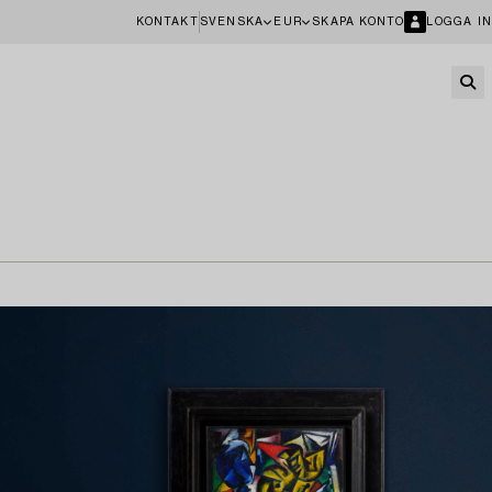
KONTAKT
SVENSKA
EUR
SKAPA KONTO
LOGGA IN