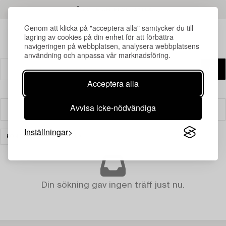
LÄS MER OM RESULTATEN
Genom att klicka på "acceptera alla" samtycker du till
lagring av cookies på din enhet för att förbättra
navigeringen på webbplatsen, analysera webbplatsens
användning och anpassa vår marknadsföring.
Acceptera alla
Avvisa icke-nödvändiga
Filter
Inställningar
KONST
RENSA ALLA
Din sökning gav ingen träff just nu.