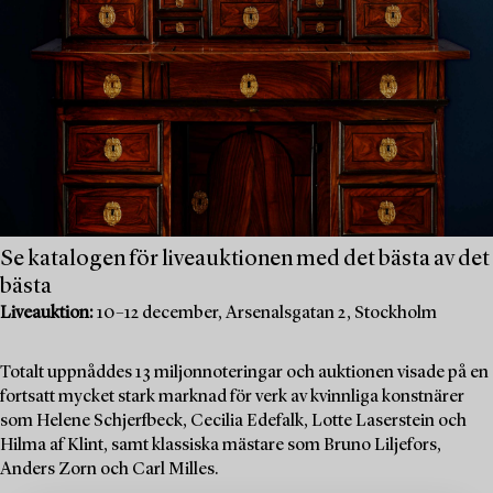
Se katalogen för liveauktionen med det bästa av det
bästa
Liveauktion:
10–12 december, Arsenalsgatan 2, Stockholm
Totalt uppnåddes 13 miljonnoteringar och auktionen visade på en
fortsatt mycket stark marknad för verk av kvinnliga konstnärer
som Helene Schjerfbeck, Cecilia Edefalk, Lotte Laserstein och
Hilma af Klint, samt klassiska mästare som Bruno Liljefors,
Anders Zorn och Carl Milles.