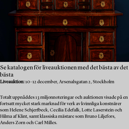
Se katalogen för liveauktionen med det bästa av det
bästa
Liveauktion:
10–12 december, Arsenalsgatan 2, Stockholm
Totalt uppnåddes 13 miljonnoteringar och auktionen visade på en
fortsatt mycket stark marknad för verk av kvinnliga konstnärer
som Helene Schjerfbeck, Cecilia Edefalk, Lotte Laserstein och
Hilma af Klint, samt klassiska mästare som Bruno Liljefors,
Anders Zorn och Carl Milles.