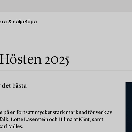
ra & sälja
Köpa
 Hösten 2025
 det bästa
m
e på en fortsatt mycket stark marknad för verk av
alk, Lotte Laserstein och Hilma af Klint, samt
arl Milles.