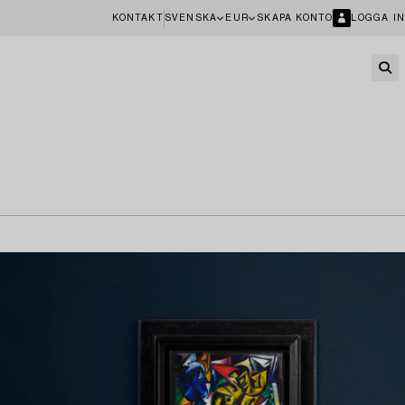
KONTAKT
SVENSKA
EUR
SKAPA KONTO
LOGGA IN