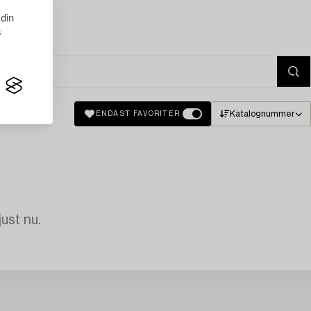
 din
s
Katalognummer
ENDAST FAVORITER
just nu.