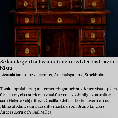
Se katalogen för liveauktionen med det bästa av det
bästa
Liveauktion:
10–12 december, Arsenalsgatan 2, Stockholm
Totalt uppnåddes 13 miljonnoteringar och auktionen visade på en
fortsatt mycket stark marknad för verk av kvinnliga konstnärer
som Helene Schjerfbeck, Cecilia Edefalk, Lotte Laserstein och
Hilma af Klint, samt klassiska mästare som Bruno Liljefors,
Anders Zorn och Carl Milles.