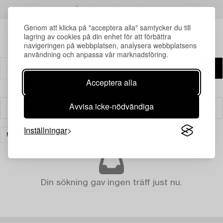
LÄS MER OM RESULTATEN
Genom att klicka på "acceptera alla" samtycker du till
lagring av cookies på din enhet för att förbättra
navigeringen på webbplatsen, analysera webbplatsens
användning och anpassa vår marknadsföring.
Acceptera alla
Avvisa icke-nödvändiga
Filter
Inställningar
MATTOR
RENSA ALLA
Din sökning gav ingen träff just nu.