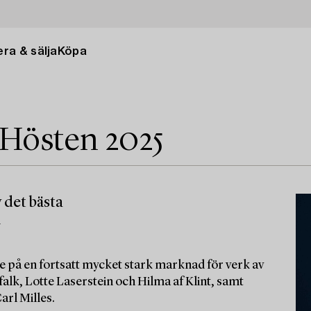
ra & sälja
Köpa
 Hösten 2025
 det bästa
m
e på en fortsatt mycket stark marknad för verk av
alk, Lotte Laserstein och Hilma af Klint, samt
arl Milles.