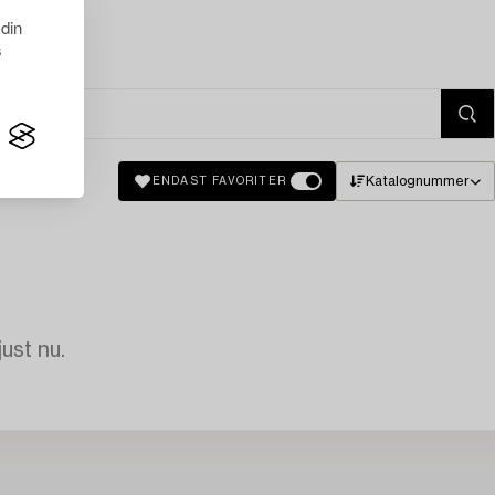
 din
s
Katalognummer
ENDAST FAVORITER
just nu.