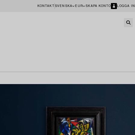
KONTAKT
SVENSKA
EUR
SKAPA KONTO
LOGGA IN