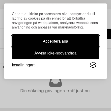
LÄS MER OM RESULTATEN
Genom att klicka på "acceptera alla" samtycker du till
lagring av cookies på din enhet för att förbättra
navigeringen på webbplatsen, analysera webbplatsens
användning och anpassa vår marknadsföring.
Acceptera alla
Avvisa icke-nödvändiga
Filter
Inställningar
MATTOR
RENSA ALLA
Din sökning gav ingen träff just nu.