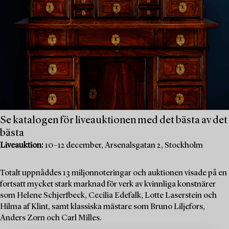
Se katalogen för liveauktionen med det bästa av det
bästa
Liveauktion:
10–12 december, Arsenalsgatan 2, Stockholm
Totalt uppnåddes 13 miljonnoteringar och auktionen visade på en
fortsatt mycket stark marknad för verk av kvinnliga konstnärer
som Helene Schjerfbeck, Cecilia Edefalk, Lotte Laserstein och
Hilma af Klint, samt klassiska mästare som Bruno Liljefors,
Anders Zorn och Carl Milles.