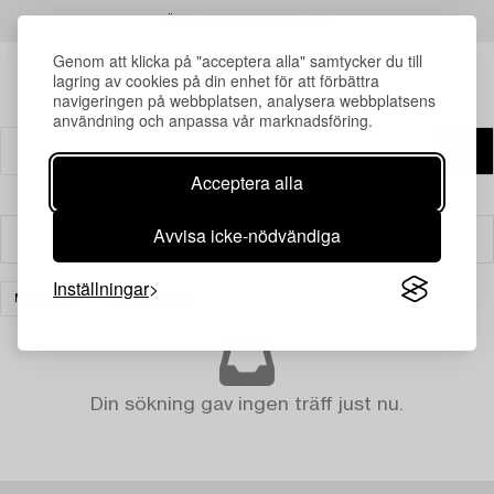
LÄS MER OM RESULTATEN
Genom att klicka på "acceptera alla" samtycker du till
lagring av cookies på din enhet för att förbättra
navigeringen på webbplatsen, analysera webbplatsens
användning och anpassa vår marknadsföring.
Acceptera alla
Avvisa icke-nödvändiga
Filter
Inställningar
MATTOR
RENSA ALLA
Din sökning gav ingen träff just nu.