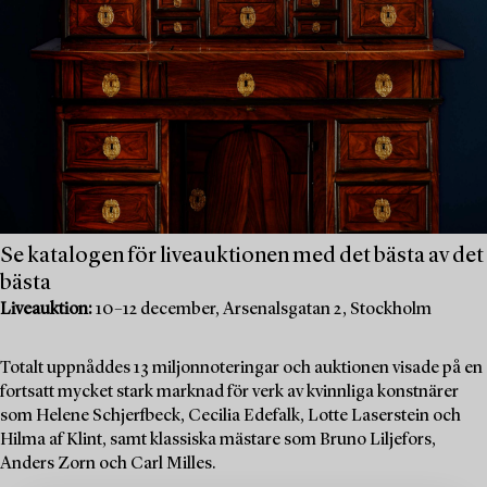
Se katalogen för liveauktionen med det bästa av det
bästa
Liveauktion:
10–12 december, Arsenalsgatan 2, Stockholm
Totalt uppnåddes 13 miljonnoteringar och auktionen visade på en
fortsatt mycket stark marknad för verk av kvinnliga konstnärer
som Helene Schjerfbeck, Cecilia Edefalk, Lotte Laserstein och
Hilma af Klint, samt klassiska mästare som Bruno Liljefors,
Anders Zorn och Carl Milles.