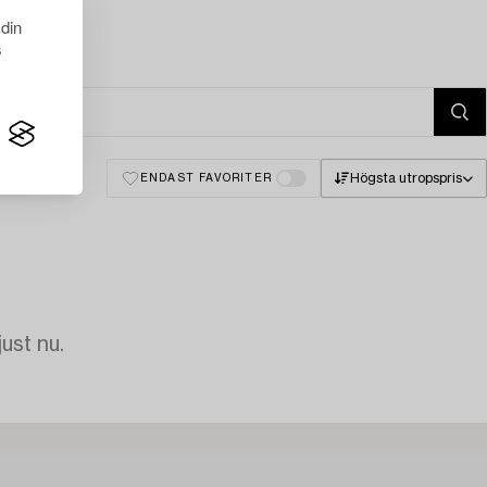
 din
s
Högsta utropspris
ENDAST FAVORITER
just nu.