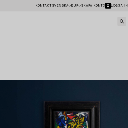
KONTAKT
SVENSKA
EUR
SKAPA KONTO
LOGGA IN