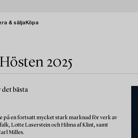
ra & sälja
Köpa
 Hösten 2025
 det bästa
m
e på en fortsatt mycket stark marknad för verk av
alk, Lotte Laserstein och Hilma af Klint, samt
arl Milles.