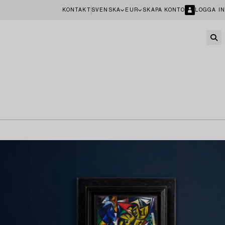
KONTAKT
SVENSKA
EUR
SKAPA KONTO
LOGGA IN