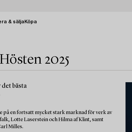
ra & sälja
Köpa
 Hösten 2025
 det bästa
m
e på en fortsatt mycket stark marknad för verk av
alk, Lotte Laserstein och Hilma af Klint, samt
arl Milles.