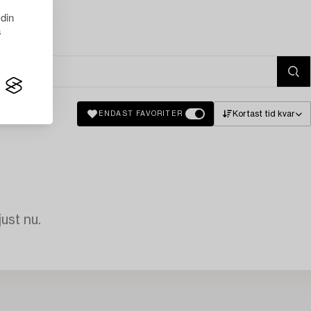
 din
s
Kortast tid kvar
ENDAST FAVORITER
just nu.