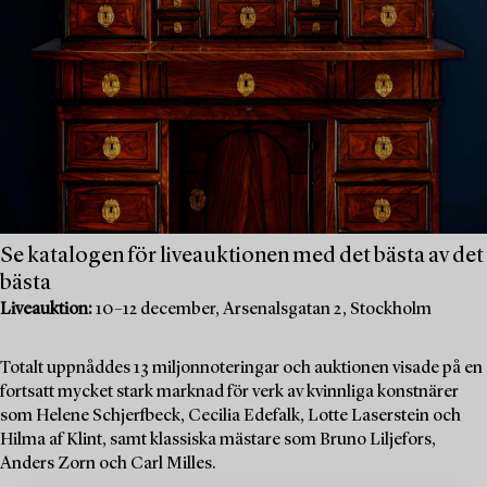
Se katalogen för liveauktionen med det bästa av det
bästa
Liveauktion:
10–12 december, Arsenalsgatan 2, Stockholm
Totalt uppnåddes 13 miljonnoteringar och auktionen visade på en
fortsatt mycket stark marknad för verk av kvinnliga konstnärer
som Helene Schjerfbeck, Cecilia Edefalk, Lotte Laserstein och
Hilma af Klint, samt klassiska mästare som Bruno Liljefors,
Anders Zorn och Carl Milles.