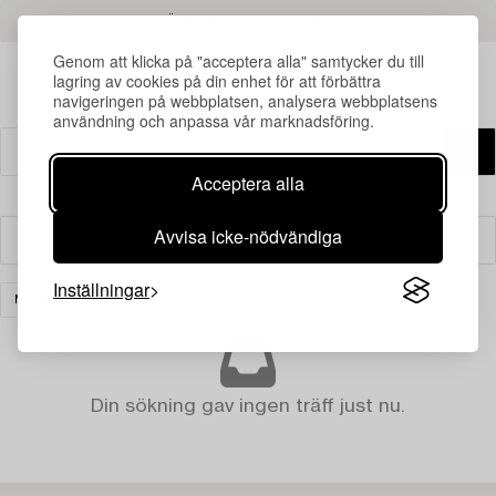
LÄS MER OM RESULTATEN
Genom att klicka på "acceptera alla" samtycker du till
lagring av cookies på din enhet för att förbättra
navigeringen på webbplatsen, analysera webbplatsens
användning och anpassa vår marknadsföring.
Acceptera alla
Avvisa icke-nödvändiga
Filter
Inställningar
MATTOR
RENSA ALLA
Din sökning gav ingen träff just nu.