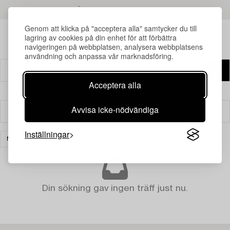
LÄS MER OM RESULTATEN
Genom att klicka på "acceptera alla" samtycker du till
lagring av cookies på din enhet för att förbättra
navigeringen på webbplatsen, analysera webbplatsens
användning och anpassa vår marknadsföring.
Acceptera alla
Avvisa icke-nödvändiga
Filter
Inställningar
MATTOR
RENSA ALLA
Din sökning gav ingen träff just nu.