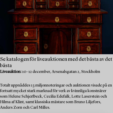
Se katalogen för liveauktionen med det bästa av det
bästa
Liveauktion:
10–12 december, Arsenalsgatan 2, Stockholm
Totalt uppnåddes 13 miljonnoteringar och auktionen visade på en
fortsatt mycket stark marknad för verk av kvinnliga konstnärer
som Helene Schjerfbeck, Cecilia Edefalk, Lotte Laserstein och
Hilma af Klint, samt klassiska mästare som Bruno Liljefors,
Anders Zorn och Carl Milles.