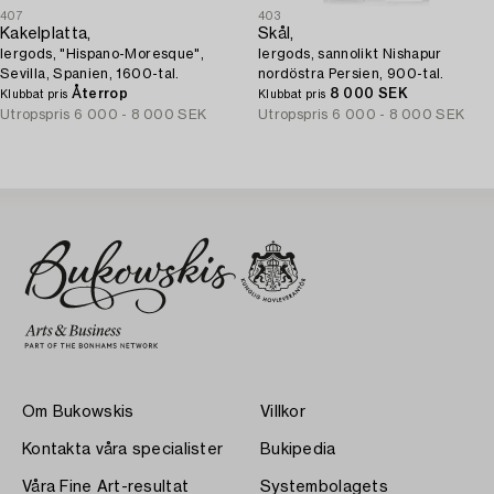
407
403
Kakelplatta,
Skål,
lergods, "Hispano-Moresque",
lergods, sannolikt Nishapur
Sevilla, Spanien, 1600-tal.
nordöstra Persien, 900-tal.
Återrop
8 000 SEK
Klubbat pris
Klubbat pris
Utropspris
6 000 - 8 000 SEK
Utropspris
6 000 - 8 000 SEK
Om Bukowskis
Villkor
Kontakta våra specialister
Bukipedia
Våra Fine Art-resultat
Systembolagets