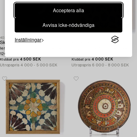
Acceptera alla
Avvisa icke-nödvändiga
Inställningar
402
412
Skål,
Kakelplatta,
lergods, Keshan, centrala Persien,
lergods, Iznik, Osmanska riket,
1200-talet.
1600-tal.
4 500 SEK
4 000 SEK
Klubbat pris
Klubbat pris
Utropspris
4 000 - 5 000 SEK
Utropspris
6 000 - 8 000 SEK