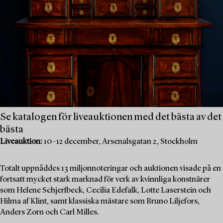
Se katalogen för liveauktionen med det bästa av det
bästa
Liveauktion:
10–12 december, Arsenalsgatan 2, Stockholm
Totalt uppnåddes 13 miljonnoteringar och auktionen visade på en
fortsatt mycket stark marknad för verk av kvinnliga konstnärer
som Helene Schjerfbeck, Cecilia Edefalk, Lotte Laserstein och
Hilma af Klint, samt klassiska mästare som Bruno Liljefors,
Anders Zorn och Carl Milles.