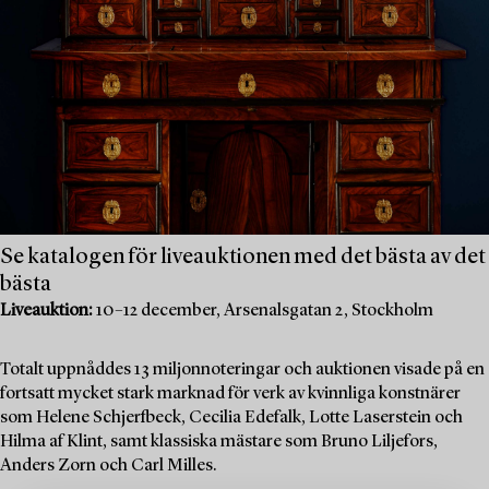
Se katalogen för liveauktionen med det bästa av det
bästa
Liveauktion:
10–12 december, Arsenalsgatan 2, Stockholm
Totalt uppnåddes 13 miljonnoteringar och auktionen visade på en
fortsatt mycket stark marknad för verk av kvinnliga konstnärer
som Helene Schjerfbeck, Cecilia Edefalk, Lotte Laserstein och
Hilma af Klint, samt klassiska mästare som Bruno Liljefors,
Anders Zorn och Carl Milles.