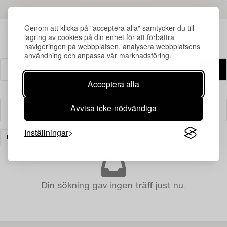
LÄS MER OM RESULTATEN
Genom att klicka på "acceptera alla" samtycker du till
lagring av cookies på din enhet för att förbättra
navigeringen på webbplatsen, analysera webbplatsens
användning och anpassa vår marknadsföring.
Acceptera alla
Avvisa icke-nödvändiga
Filter
Inställningar
MÖBLER OCH KONSTHANTVERK
RENSA ALLA
Din sökning gav ingen träff just nu.