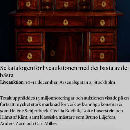
Se katalogen för liveauktionen med det bästa av det
bästa
Liveauktion:
10–12 december, Arsenalsgatan 2, Stockholm
Totalt uppnåddes 13 miljonnoteringar och auktionen visade på en
fortsatt mycket stark marknad för verk av kvinnliga konstnärer
som Helene Schjerfbeck, Cecilia Edefalk, Lotte Laserstein och
Hilma af Klint, samt klassiska mästare som Bruno Liljefors,
Anders Zorn och Carl Milles.