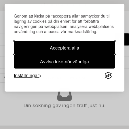
LÄS MER OM RESULTATEN
Genom att klicka på "acceptera alla" samtycker du till
lagring av cookies på din enhet för att förbättra
navigeringen på webbplatsen, analysera webbplatsens
användning och anpassa vår marknadsföring.
Acceptera alla
Avvisa icke-nödvändiga
Filter
Inställningar
MÖBLER OCH KONSTHANTVERK
RENSA ALLA
Din sökning gav ingen träff just nu.