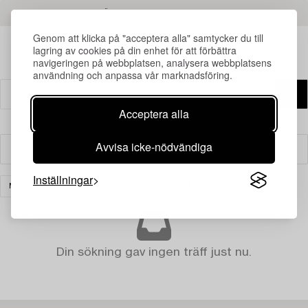
LÄS MER OM RESULTATEN
Genom att klicka på "acceptera alla" samtycker du till
lagring av cookies på din enhet för att förbättra
navigeringen på webbplatsen, analysera webbplatsens
användning och anpassa vår marknadsföring.
Acceptera alla
Avvisa icke-nödvändiga
Filter
Inställningar
MÖBLER OCH KONSTHANTVERK
RENSA ALLA
Din sökning gav ingen träff just nu.