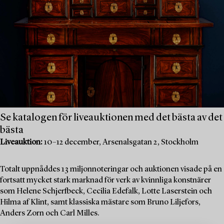
Se katalogen för liveauktionen med det bästa av det
bästa
Liveauktion:
10–12 december, Arsenalsgatan 2, Stockholm
Totalt uppnåddes 13 miljonnoteringar och auktionen visade på en
fortsatt mycket stark marknad för verk av kvinnliga konstnärer
som Helene Schjerfbeck, Cecilia Edefalk, Lotte Laserstein och
Hilma af Klint, samt klassiska mästare som Bruno Liljefors,
Anders Zorn och Carl Milles.