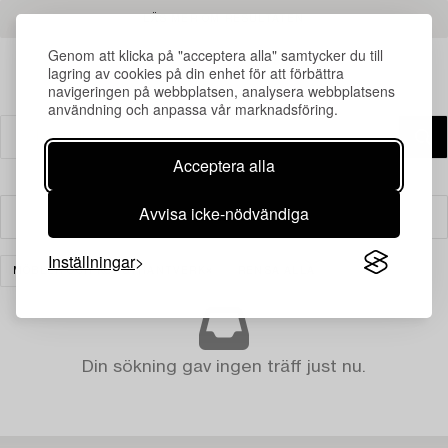
LÄS MER OM RESULTATEN
Genom att klicka på "acceptera alla" samtycker du till
lagring av cookies på din enhet för att förbättra
navigeringen på webbplatsen, analysera webbplatsens
användning och anpassa vår marknadsföring.
Acceptera alla
Avvisa icke-nödvändiga
Filter
Inställningar
MÖBLER OCH KONSTHANTVERK
RENSA ALLA
Din sökning gav ingen träff just nu.