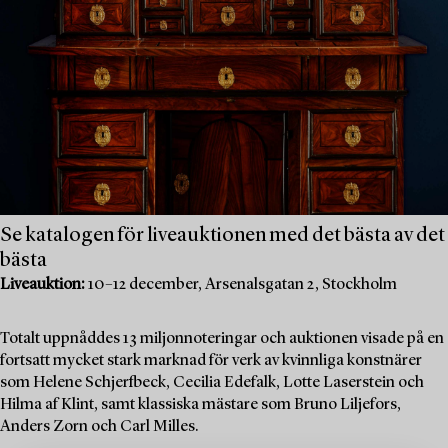
Se katalogen för liveauktionen med det bästa av det
bästa
Liveauktion:
10–12 december, Arsenalsgatan 2, Stockholm
Totalt uppnåddes 13 miljonnoteringar och auktionen visade på en
fortsatt mycket stark marknad för verk av kvinnliga konstnärer
som Helene Schjerfbeck, Cecilia Edefalk, Lotte Laserstein och
Hilma af Klint, samt klassiska mästare som Bruno Liljefors,
Anders Zorn och Carl Milles.