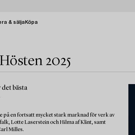
ra & sälja
Köpa
 Hösten 2025
 det bästa
m
e på en fortsatt mycket stark marknad för verk av
alk, Lotte Laserstein och Hilma af Klint, samt
arl Milles.