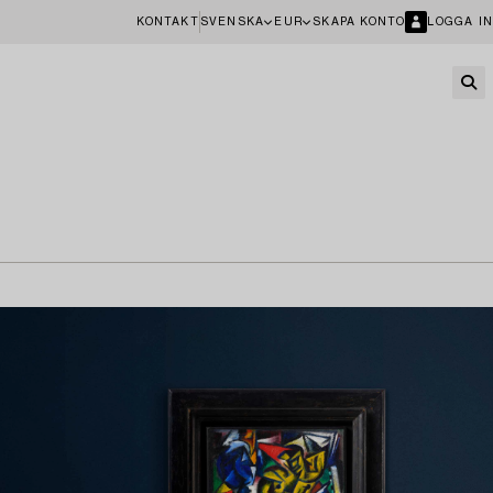
KONTAKT
SVENSKA
EUR
SKAPA KONTO
LOGGA IN