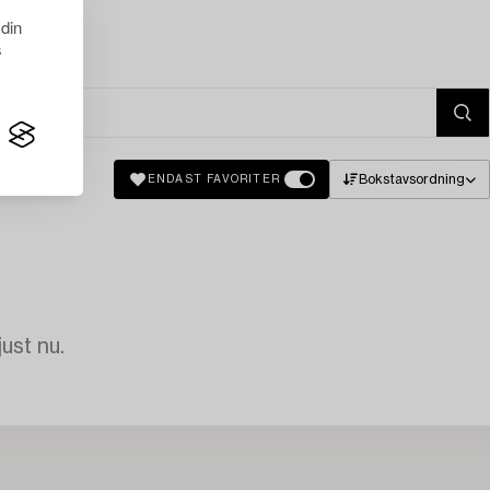
 din
s
Bokstavsordning
ENDAST FAVORITER
just nu.