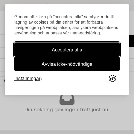
LÄS MER OM RESULTATEN
Genom att klicka på "acceptera alla" samtycker du till
lagring av cookies på din enhet för att förbättra
navigeringen på webbplatsen, analysera webbplatsens
användning och anpassa vår marknadsföring.
Acceptera alla
Avvisa icke-nödvändiga
Filter
Inställningar
MÖBLER OCH KONSTHANTVERK
RENSA ALLA
Din sökning gav ingen träff just nu.