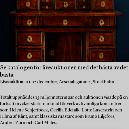
Se katalogen för liveauktionen med det bästa av det
bästa
Liveauktion:
10–12 december, Arsenalsgatan 2, Stockholm
Totalt uppnåddes 13 miljonnoteringar och auktionen visade på en
fortsatt mycket stark marknad för verk av kvinnliga konstnärer
som Helene Schjerfbeck, Cecilia Edefalk, Lotte Laserstein och
Hilma af Klint, samt klassiska mästare som Bruno Liljefors,
Anders Zorn och Carl Milles.