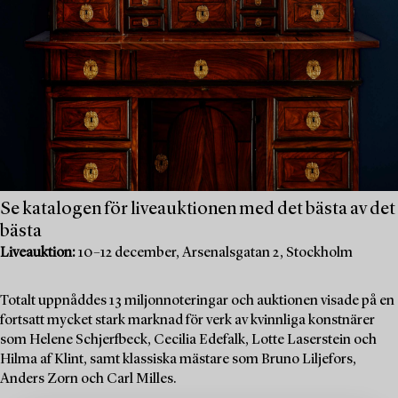
Se katalogen för liveauktionen med det bästa av det
bästa
Liveauktion:
10–12 december, Arsenalsgatan 2, Stockholm
Totalt uppnåddes 13 miljonnoteringar och auktionen visade på en
fortsatt mycket stark marknad för verk av kvinnliga konstnärer
som Helene Schjerfbeck, Cecilia Edefalk, Lotte Laserstein och
Hilma af Klint, samt klassiska mästare som Bruno Liljefors,
Anders Zorn och Carl Milles.