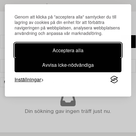
LÄS MER OM RESULTATEN
Genom att klicka på "acceptera alla" samtycker du till
lagring av cookies på din enhet för att förbättra
navigeringen på webbplatsen, analysera webbplatsens
användning och anpassa vår marknadsföring.
Acceptera alla
Avvisa icke-nödvändiga
Filter
Inställningar
MÖBLER OCH KONSTHANTVERK
RENSA ALLA
Din sökning gav ingen träff just nu.