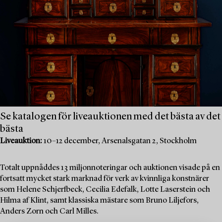
Se katalogen för liveauktionen med det bästa av det
bästa
Liveauktion:
10–12 december, Arsenalsgatan 2, Stockholm
Totalt uppnåddes 13 miljonnoteringar och auktionen visade på en
fortsatt mycket stark marknad för verk av kvinnliga konstnärer
som Helene Schjerfbeck, Cecilia Edefalk, Lotte Laserstein och
Hilma af Klint, samt klassiska mästare som Bruno Liljefors,
Anders Zorn och Carl Milles.