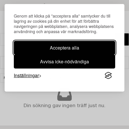
LÄS MER OM RESULTATEN
Genom att klicka på "acceptera alla" samtycker du till
lagring av cookies på din enhet för att förbättra
navigeringen på webbplatsen, analysera webbplatsens
användning och anpassa vår marknadsföring.
Acceptera alla
Avvisa icke-nödvändiga
Filter
Inställningar
MÖBLER OCH KONSTHANTVERK
RENSA ALLA
Din sökning gav ingen träff just nu.