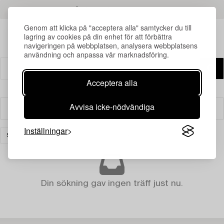
LÄS MER OM RESULTATEN
Genom att klicka på "acceptera alla" samtycker du till
lagring av cookies på din enhet för att förbättra
navigeringen på webbplatsen, analysera webbplatsens
användning och anpassa vår marknadsföring.
Acceptera alla
Avvisa icke-nödvändiga
Filter
Inställningar
SILVER OCH PRECIOSA
RENSA ALLA
Din sökning gav ingen träff just nu.