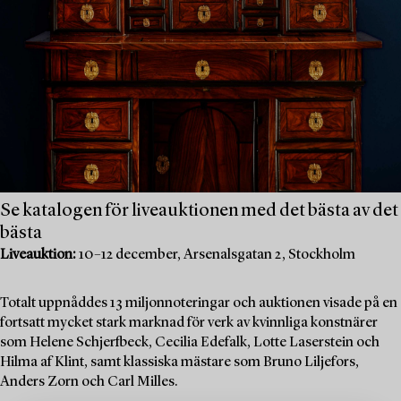
Se katalogen för liveauktionen med det bästa av det
bästa
Liveauktion:
10–12 december, Arsenalsgatan 2, Stockholm
Totalt uppnåddes 13 miljonnoteringar och auktionen visade på en
fortsatt mycket stark marknad för verk av kvinnliga konstnärer
som Helene Schjerfbeck, Cecilia Edefalk, Lotte Laserstein och
Hilma af Klint, samt klassiska mästare som Bruno Liljefors,
Anders Zorn och Carl Milles.