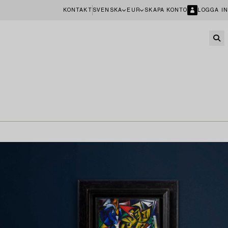
KONTAKT
SVENSKA
EUR
SKAPA KONTO
LOGGA IN