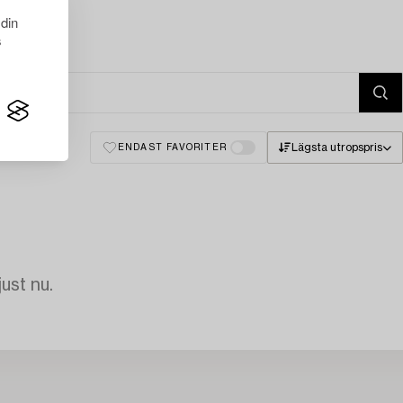
 din
s
Lägsta utropspris
ENDAST FAVORITER
just nu.