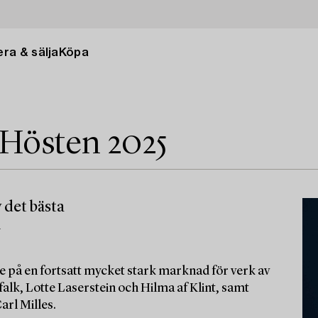
ra & sälja
Köpa
 Hösten 2025
 det bästa
m
e på en fortsatt mycket stark marknad för verk av
alk, Lotte Laserstein och Hilma af Klint, samt
arl Milles.