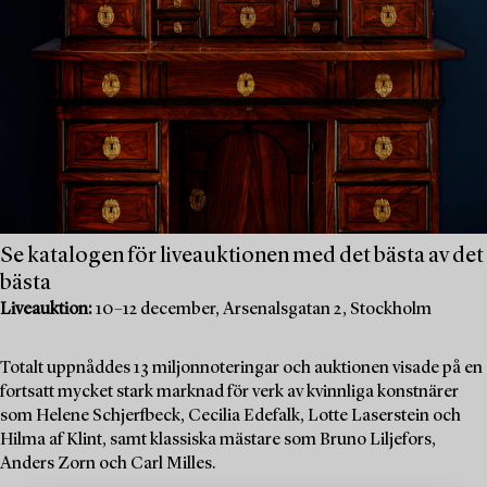
Se katalogen för liveauktionen med det bästa av det
bästa
Liveauktion:
10–12 december, Arsenalsgatan 2, Stockholm
Totalt uppnåddes 13 miljonnoteringar och auktionen visade på en
fortsatt mycket stark marknad för verk av kvinnliga konstnärer
som Helene Schjerfbeck, Cecilia Edefalk, Lotte Laserstein och
Hilma af Klint, samt klassiska mästare som Bruno Liljefors,
Anders Zorn och Carl Milles.