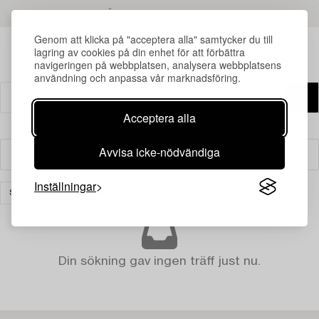
LÄS MER OM RESULTATEN
Genom att klicka på "acceptera alla" samtycker du till
lagring av cookies på din enhet för att förbättra
navigeringen på webbplatsen, analysera webbplatsens
användning och anpassa vår marknadsföring.
Acceptera alla
Avvisa icke-nödvändiga
Filter
Inställningar
SILVER OCH PRECIOSA
RENSA ALLA
Din sökning gav ingen träff just nu.