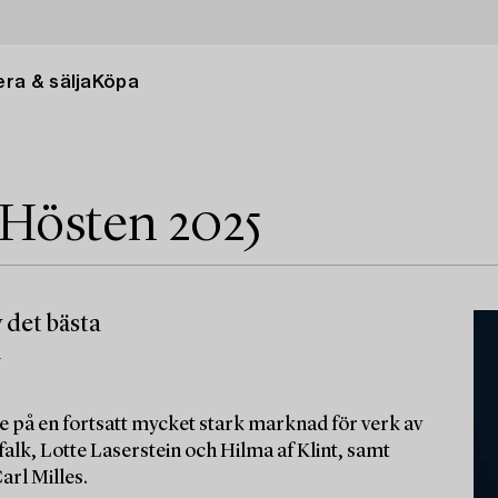
ra & sälja
Köpa
 Hösten 2025
 det bästa
m
e på en fortsatt mycket stark marknad för verk av
alk, Lotte Laserstein och Hilma af Klint, samt
arl Milles.