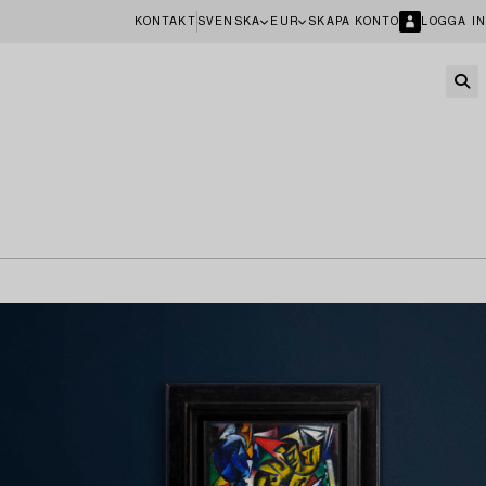
KONTAKT
SVENSKA
EUR
SKAPA KONTO
LOGGA IN