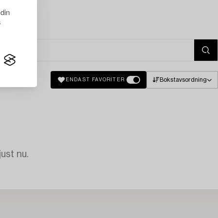
 din
s
Bokstavsordning
ENDAST FAVORITER
just nu.