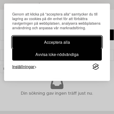
LÄS MER OM RESULTATEN
Genom att klicka på "acceptera alla" samtycker du till
lagring av cookies på din enhet för att förbättra
navigeringen på webbplatsen, analysera webbplatsens
användning och anpassa vår marknadsföring.
Acceptera alla
Avvisa icke-nödvändiga
Filter
Inställningar
SILVER OCH PRECIOSA
RENSA ALLA
Din sökning gav ingen träff just nu.