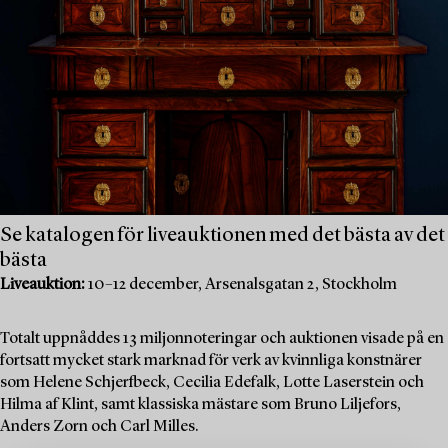
Se katalogen för liveauktionen med det bästa av det
bästa
Liveauktion:
10–12 december, Arsenalsgatan 2, Stockholm
Totalt uppnåddes 13 miljonnoteringar och auktionen visade på en
fortsatt mycket stark marknad för verk av kvinnliga konstnärer
som Helene Schjerfbeck, Cecilia Edefalk, Lotte Laserstein och
Hilma af Klint, samt klassiska mästare som Bruno Liljefors,
Anders Zorn och Carl Milles.