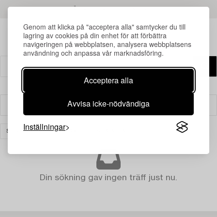
LÄS MER OM RESULTATEN
Genom att klicka på "acceptera alla" samtycker du till
lagring av cookies på din enhet för att förbättra
navigeringen på webbplatsen, analysera webbplatsens
användning och anpassa vår marknadsföring.
Acceptera alla
Avvisa icke-nödvändiga
Filter
Inställningar
SILVER OCH PRECIOSA
RENSA ALLA
Din sökning gav ingen träff just nu.