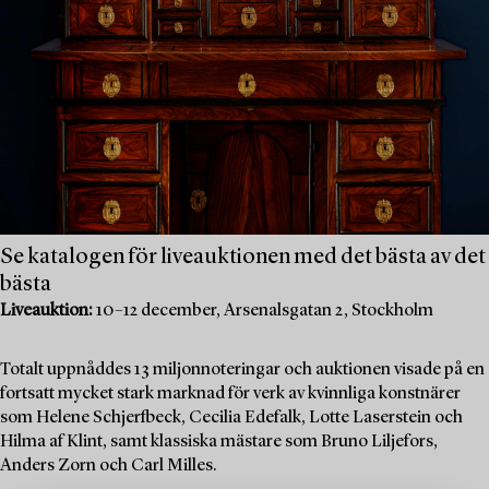
Se katalogen för liveauktionen med det bästa av det
bästa
Liveauktion:
10–12 december, Arsenalsgatan 2, Stockholm
Totalt uppnåddes 13 miljonnoteringar och auktionen visade på en
fortsatt mycket stark marknad för verk av kvinnliga konstnärer
som Helene Schjerfbeck, Cecilia Edefalk, Lotte Laserstein och
Hilma af Klint, samt klassiska mästare som Bruno Liljefors,
Anders Zorn och Carl Milles.